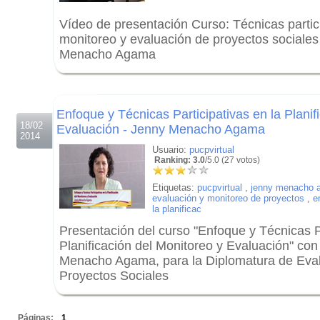
Vídeo de presentación Curso: Técnicas partici
monitoreo y evaluación de proyectos sociales
Menacho Agama
.
.
Enfoque y Técnicas Participativas en la Planif
18/02
Evaluación - Jenny Menacho Agama
2014
Usuario:
pucpvirtual
Ranking: 3.0
/5.0 (27 votos)
Etiquetas:
pucpvirtual
,
jenny menacho 
evaluación y monitoreo de proyectos
,
e
la planificac
Presentación del curso "Enfoque y Técnicas Pa
Planificación del Monitoreo y Evaluación" con
Menacho Agama, para la Diplomatura de Eval
Proyectos Sociales
.
Páginas:
1