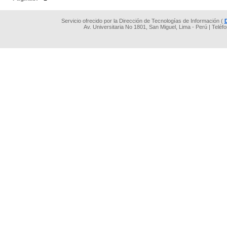
Servicio ofrecido por la Dirección de Tecnologías de Información (
Av. Universitaria No 1801, San Miguel, Lima - Perú | Teléf