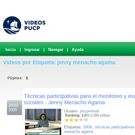
Inicio
|
Ingresar
|
Navegar
|
Ayuda
Videos por Etiqueta: jenny menacho agama
Páginas:
1
.
Técnicas participativas para el monitoreo y e
sociales - Jenny Menacho Agama
28/09
2009
Usuario:
pucpvirtual
Ranking: 3.0
/5.0 (96 votos)
Etiquetas:
2009
,
técnicas participativa
menacho agama