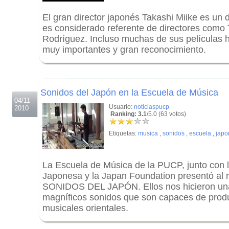
El gran director japonés Takashi Miike es un d
es considerado referente de directores como 
Rodríguez. Incluso muchas de sus películas 
muy importantes y gran reconocimiento.
.
.
Sonidos del Japón en la Escuela de Música
04/11
Usuario:
noticiaspucp
2010
Ranking: 3.1
/5.0 (63 votos)
Etiquetas:
musica
,
sonidos
,
escuela
,
japo
La Escuela de Música de la PUCP, junto con 
Japonesa y la Japan Foundation presentó al 
SONIDOS DEL JAPÓN. Ellos nos hicieron una
magníficos sonidos que son capaces de produ
musicales orientales.
.