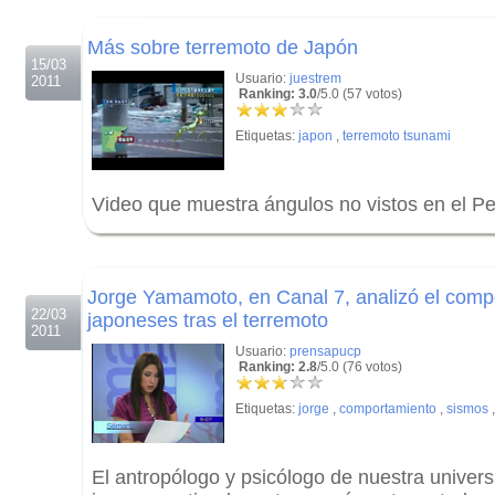
.
Más sobre terremoto de Japón
15/03
Usuario:
juestrem
2011
Ranking: 3.0
/5.0 (57 votos)
Etiquetas:
japon
,
terremoto tsunami
Video que muestra ángulos no vistos en el P
.
.
Jorge Yamamoto, en Canal 7, analizó el comp
22/03
japoneses tras el terremoto
2011
Usuario:
prensapucp
Ranking: 2.8
/5.0 (76 votos)
Etiquetas:
jorge
,
comportamiento
,
sismos
El antropólogo y psicólogo de nuestra univers