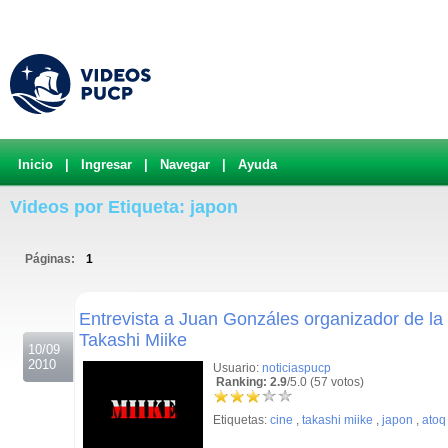
Inicio
|
Ingresar
|
Navegar
|
Ayuda
Videos por Etiqueta: japon
Páginas:
1
.
Entrevista a Juan Gonzáles organizador de la 
Takashi Miike
10/09
2010
Usuario:
noticiaspucp
Ranking: 2.9
/5.0 (57 votos)
Etiquetas:
cine
,
takashi miike
,
japon
,
atoq