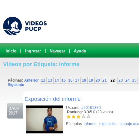
Inicio
|
Ingresar
|
Navegar
|
Ayuda
Videos por Etiqueta: informe
Páginas:
Anterior
12
13
14
15
16
17
18
19
20
21
22
23
24
25
Siguiente
.
Exposición del informe
Usuario:
a20161339
07/09
Ranking: 3.3
/5.0 (23 votos)
2017
Etiquetas:
informe
,
exposicion
,
trabajo ac