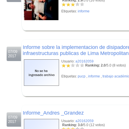
Ranking: 2.9
/5.0 (16 votos)
Etiquetas:
informe
.
.
Informe sobre la implementacion de disipador
07/09
infraestructuras publicas de Lima Metropolita
2017
Usuario:
a20162059
Ranking: 2.0
/5.0 (8 votos)
Etiquetas:
pucp
,
informe
,
trabajo académi
.
.
Informe_Andres _Grandez
07/09
Usuario:
a20162059
2017
Ranking: 3.0
/5.0 (12 votos)