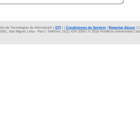
cción de Tecnologías de Información (
DTI
) |
Condiciones de Servicio
|
Reportar Abuso
| C
 1801, San Miguel, Lima - Perú | Teléfono: (511) 626-2000 | © 2016 Pontificia Universidad Cat