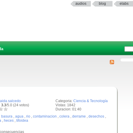
audios
blog
elabs
da
raida.salcedo
Categoria:
Ciencia & Tecnología
 3.3
/5.0 (24 votos)
Vistas: 1842
Duracion: 01:40
:
basura
,
agua
,
rio
,
contaminacion
,
colera
,
derrame
,
desechos
,
a
,
heces
,
tifoidea
 consecuencias