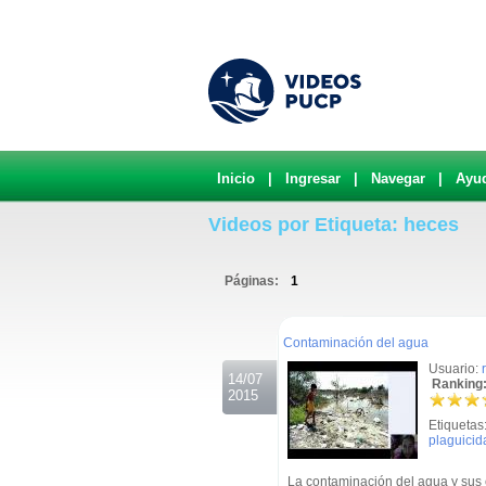
Inicio
|
Ingresar
|
Navegar
|
Ayu
Videos por Etiqueta: heces
Páginas:
1
.
Contaminación del agua
Usuario:
14/07
Ranking:
2015
Etiquetas
plaguicid
La contaminación del agua y sus