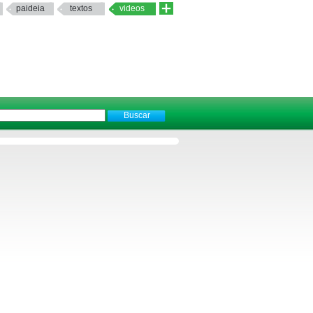
paideia
textos
videos