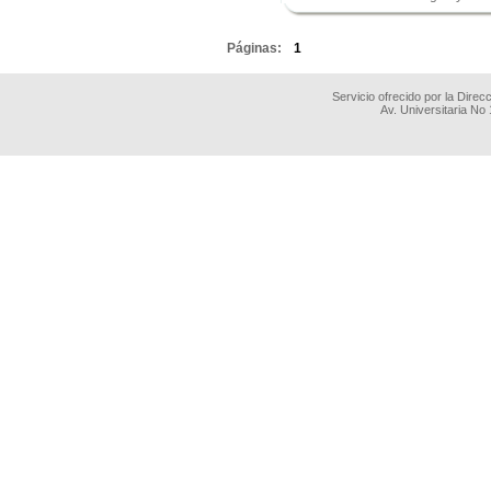
.
Páginas:
1
Servicio ofrecido por la Dire
Av. Universitaria No