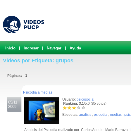
Inicio
|
Ingresar
|
Navegar
|
Ayuda
Videos por Etiqueta: grupos
Páginas:
1
.
Psicodia a medias
Usuario:
psicosocial
05/11
Ranking: 3.1
/5.0 (85 votos)
2009
Etiquetas:
analisis
,
psicodia
,
medias
,
psic
Analisis del Psicodia realizado por: Carlos Angulo, Mario Barraza,