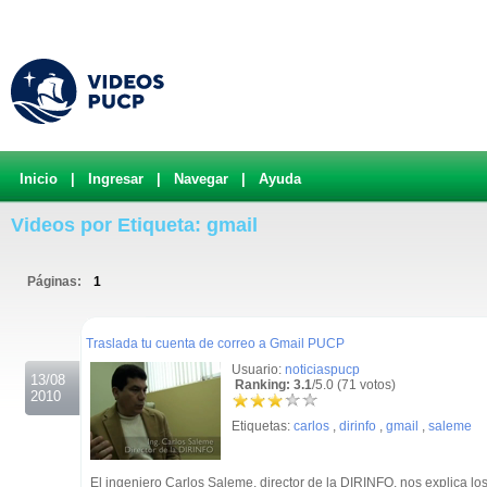
Inicio
|
Ingresar
|
Navegar
|
Ayuda
Videos por Etiqueta: gmail
Páginas:
1
.
Traslada tu cuenta de correo a Gmail PUCP
Usuario:
noticiaspucp
13/08
Ranking: 3.1
/5.0 (71 votos)
2010
Etiquetas:
carlos
,
dirinfo
,
gmail
,
saleme
El ingeniero Carlos Saleme, director de la DIRINFO, nos explica 