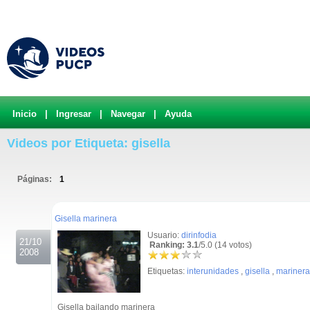
Inicio
|
Ingresar
|
Navegar
|
Ayuda
Videos por Etiqueta: gisella
Páginas:
1
.
Gisella marinera
Usuario:
dirinfodia
21/10
Ranking: 3.1
/5.0 (14 votos)
2008
Etiquetas:
interunidades
,
gisella
,
marinera
Gisella bailando marinera