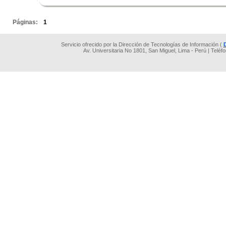
.
Páginas:
1
Servicio ofrecido por la Dirección de Tecnologías de Información (
Av. Universitaria No 1801, San Miguel, Lima - Perú | Teléf