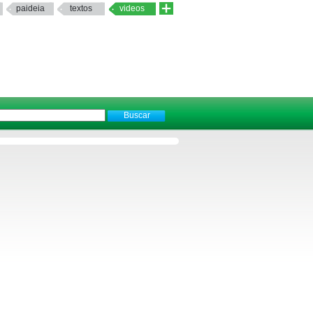
paideia
textos
videos