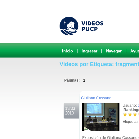
Inicio
|
Ingresar
|
Navegar
|
Ayu
Videos por Etiqueta: fragmen
Páginas:
1
.
Giuliana Cassano
Usuario:
19/03
Ranking:
2010
Etiquetas
Exposición de Giuliana Cassano co