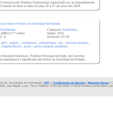
e Comunicación Radial y Audiovisual organizado por el Departamento
evento se llevó a cabo los días 26 y 27 de junio del 2009.
burú sobre el Indice de Densidad del Estado
PeruDebate
Categoria:
Académica
 2.9
/5.0 (77 votos)
Vistas: 3242
Duracion: 07:28
:
perú
,
estado
,
ciudadania
,
antropologia
,
ide
,
ciencias sociales
,
,
fragmentacion
,
pnud
,
carlos eduardo aramburu
s Eduardo Aramburú, Profesor Principal del Dpto. de Ciencias
a importancia y significado del Indice de Densidad del Estado.
cción de Tecnologías de Información (
DTI
) |
Condiciones de Servicio
|
Reportar Abuso
| C
 1801, San Miguel, Lima - Perú | Teléfono: (511) 626-2000 | © 2016 Pontificia Universidad Cat