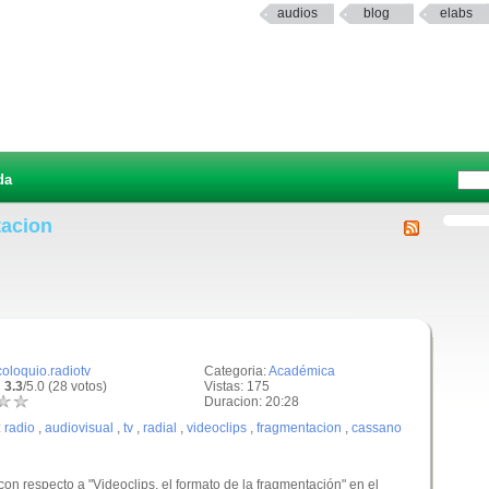
audios
blog
elabs
da
tacion
coloquio.radiotv
Categoria:
Académica
 3.3
/5.0 (28 votos)
Vistas: 175
Duracion: 20:28
:
radio
,
audiovisual
,
tv
,
radial
,
videoclips
,
fragmentacion
,
cassano
n respecto a "Videoclips, el formato de la fragmentación" en el