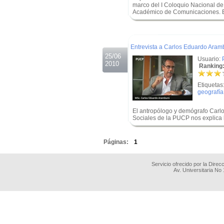
marco del I Coloquio Nacional d
Académico de Comunicaciones. El 
.
.
Entrevista a Carlos Eduardo Aram
25/06
Usuario:
2010
Ranking:
Etiquetas
geografía
El antropólogo y demógrafo Carlo
Sociales de la PUCP nos explica l
.
Páginas:
1
Servicio ofrecido por la Dire
Av. Universitaria No