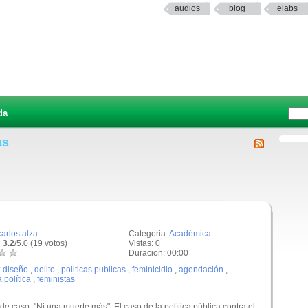
audios
blog
elabs
da
as
carlos.alza
Categoria:
Académica
 3.2
/5.0 (19 votos)
Vistas: 0
Duracion: 00:00
:
diseño
,
delito
,
politicas publicas
,
feminicidio
,
agendación
,
 política
,
feministas
e caso: "Ni una muerte más". El caso de la política pública contra el