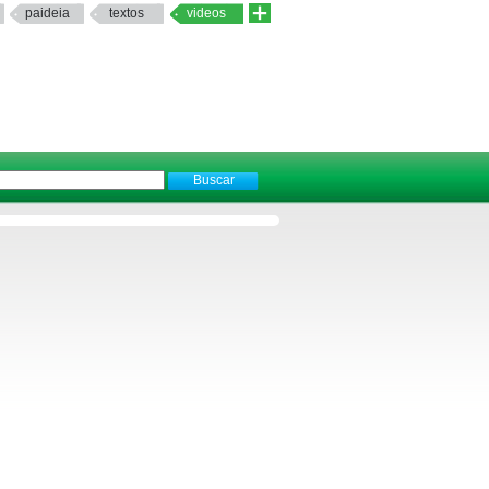
paideia
textos
videos