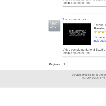
feminicidio en el Perú.
.
.
Ni una muerte más
28/09
Usuario:
2012
Ranking:
Etiquetas
incidencia
Video complementario al Estudio d
feminicidio en el Perú.
.
Páginas:
1
Servicio ofrecido por la Dire
Av. Universitaria No