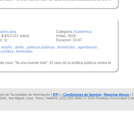
carlos.alza
Categoria:
Académica
 3.1
/5.0 (37 votos)
Vistas: 3626
Duracion: 10:47
:
diseño
,
delito
,
politicas publicas
,
feminicidio
,
agendación
,
 política
,
feministas
e caso: "Ni una muerte más". El caso de la política pública contra el
cción de Tecnologías de Información (
DTI
) |
Condiciones de Servicio
|
Reportar Abuso
| C
 1801, San Miguel, Lima - Perú | Teléfono: (511) 626-2000 | © 2016 Pontificia Universidad Cat