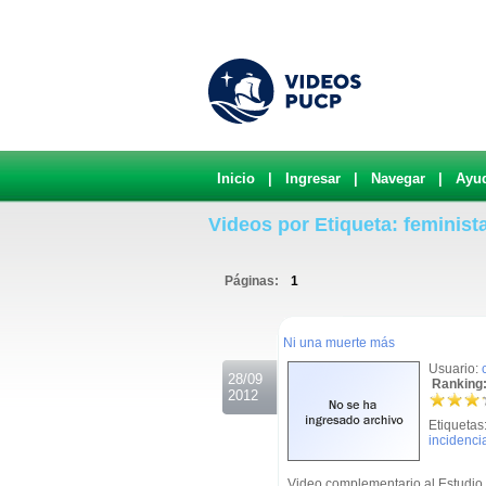
Inicio
|
Ingresar
|
Navegar
|
Ayu
Videos por Etiqueta: feminist
Páginas:
1
.
Ni una muerte más
Usuario:
28/09
Ranking:
2012
Etiquetas
incidencia
Video complementario al Estudio d