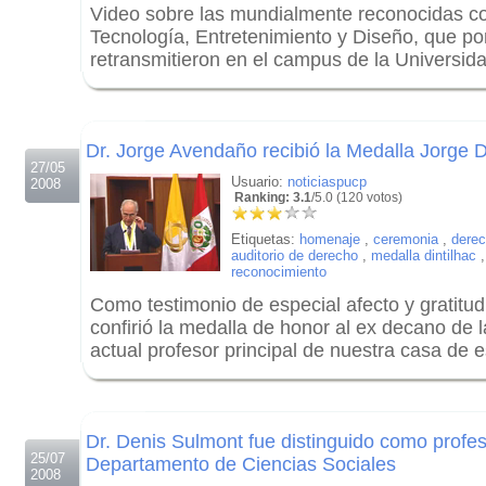
Video sobre las mundialmente reconocidas c
Tecnología, Entretenimiento y Diseño, que po
retransmitieron en el campus de la Universida
.
.
Dr. Jorge Avendaño recibió la Medalla Jorge D
27/05
Usuario:
noticiaspucp
2008
Ranking: 3.1
/5.0 (120 votos)
Etiquetas:
homenaje
,
ceremonia
,
dere
auditorio de derecho
,
medalla dintilhac
reconocimiento
Como testimonio de especial afecto y gratitud
confirió la medalla de honor al ex decano de 
actual profesor principal de nuestra casa de e
.
.
Dr. Denis Sulmont fue distinguido como profes
25/07
Departamento de Ciencias Sociales
2008