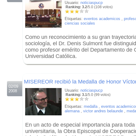
Usuario:
noticiaspucp
Ranking: 3.2
/5.0 (108 votos)
Etiquetas:
eventos academicos
,
profes
ciencias sociales
Como un reconocimiento a su gran trayectori
sociología, el Dr. Denis Sulmont fue distingui
como profesor emérito del Departamento de C
Universidad Católica.
.
.
MISEREOR recibió la Medalla de Honor Vícto
02/09
Usuario:
noticiaspucp
2008
Ranking: 3.1
/5.0 (99 votos)
Etiquetas:
medalla
,
eventos academico
alemana
,
victor andres belaunde
,
medal
En un acto de especial importancia para tod
universitaria, la Obra Episcopal de Cooperació