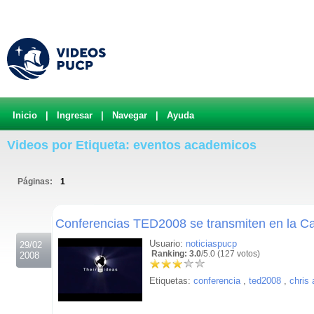
Inicio
|
Ingresar
|
Navegar
|
Ayuda
Videos por Etiqueta: eventos academicos
Páginas:
1
.
Conferencias TED2008 se transmiten en la Ca
Usuario:
noticiaspucp
29/02
Ranking: 3.0
/5.0 (127 votos)
2008
Etiquetas:
conferencia
,
ted2008
,
chris