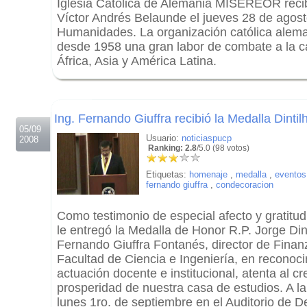
Iglesia Católica de Alemania MISEREOR recib
Víctor Andrés Belaunde el jueves 28 de agosto
Humanidades. La organización católica alema
desde 1958 una gran labor de combate a la c
África, Asia y América Latina.
.
.
Ing. Fernando Giuffra recibió la Medalla Dintil
05/09
Usuario:
noticiaspucp
2008
Ranking: 2.8
/5.0 (98 votos)
Etiquetas:
homenaje
,
medalla
,
eventos
fernando giuffra
,
condecoracion
Como testimonio de especial afecto y gratitud
le entregó la Medalla de Honor R.P. Jorge Din
Fernando Giuffra Fontanés, director de Finan
Facultad de Ciencia e Ingeniería, en reconoc
actuación docente e institucional, atenta al cr
prosperidad de nuestra casa de estudios. A la
lunes 1ro. de septiembre en el Auditorio de D