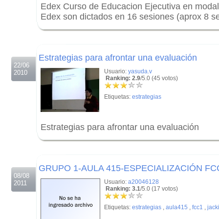
Edex Curso de Educacion Ejecutiva en modali
Edex son dictados en 16 sesiones (aprox 8 
.
.
Estrategias para afrontar una evaluación
22/06
Usuario:
yasuda.v
2010
Ranking: 2.9
/5.0 (45 votos)
Etiquetas:
estrategias
Estrategias para afrontar una evaluación
.
.
GRUPO 1-AULA 415-ESPECIALIZACIÓN F
08/08
Usuario:
a20046128
2011
Ranking: 3.1
/5.0 (17 votos)
Etiquetas:
estrategias
,
aula415
,
fcc1
,
jack