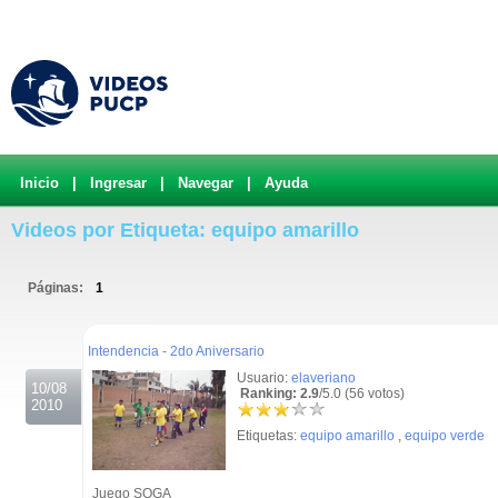
Inicio
|
Ingresar
|
Navegar
|
Ayuda
Videos por Etiqueta: equipo amarillo
Páginas:
1
.
Intendencia - 2do Aniversario
Usuario:
elaveriano
10/08
Ranking: 2.9
/5.0 (56 votos)
2010
Etiquetas:
equipo amarillo
,
equipo verde
Juego SOGA