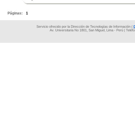
.
Páginas:
1
Servicio ofrecido por la Dirección de Tecnologías de Información (
Av. Universitaria No 1801, San Miguel, Lima - Perú | Teléf