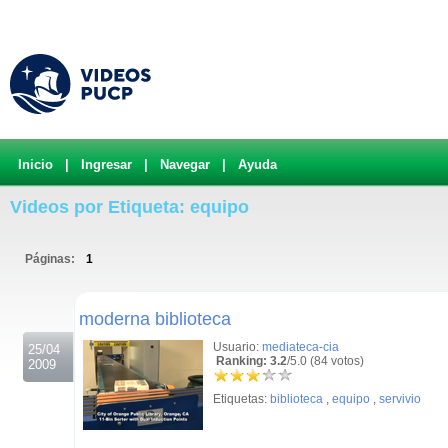
Inicio
|
Ingresar
|
Navegar
|
Ayuda
Videos por Etiqueta: equipo
Páginas:
1
.
moderna biblioteca
Usuario:
mediateca-cia
25/04
Ranking: 3.2
/5.0 (84 votos)
2009
Etiquetas:
biblioteca
,
equipo
,
servivio