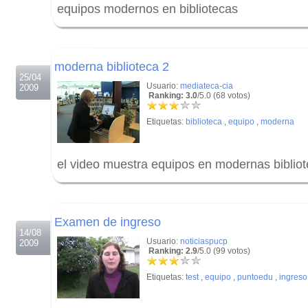
equipos modernos en bibliotecas
.
.
moderna biblioteca 2
25/04
Usuario:
mediateca-cia
2009
Ranking: 3.0
/5.0 (68 votos)
Etiquetas:
biblioteca
,
equipo
,
moderna
el video muestra equipos en modernas bibliot
.
.
Examen de ingreso
14/08
Usuario:
noticiaspucp
2009
Ranking: 2.9
/5.0 (99 votos)
Etiquetas:
test
,
equipo
,
puntoedu
,
ingreso