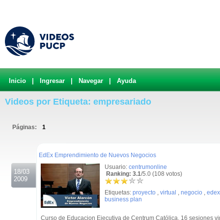
Inicio
|
Ingresar
|
Navegar
|
Ayuda
Videos por Etiqueta: empresariado
Páginas:
1
.
EdEx Emprendimiento de Nuevos Negocios
Usuario:
centrumonline
18/03
Ranking: 3.1
/5.0 (108 votos)
2009
Etiquetas:
proyecto
,
virtual
,
negocio
,
edex
business plan
Curso de Educacion Ejecutiva de Centrum Católica. 16 sesiones vi