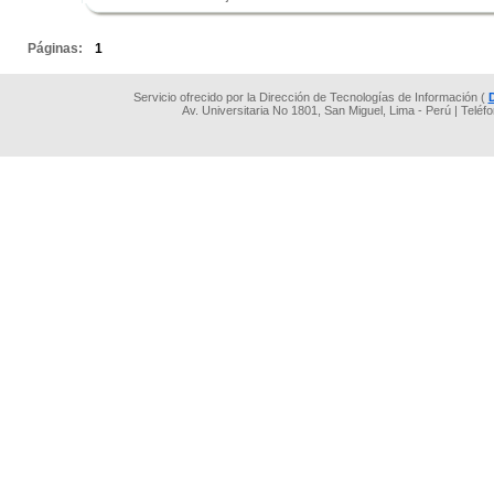
.
Páginas:
1
Servicio ofrecido por la Dirección de Tecnologías de Información (
Av. Universitaria No 1801, San Miguel, Lima - Perú | Teléf