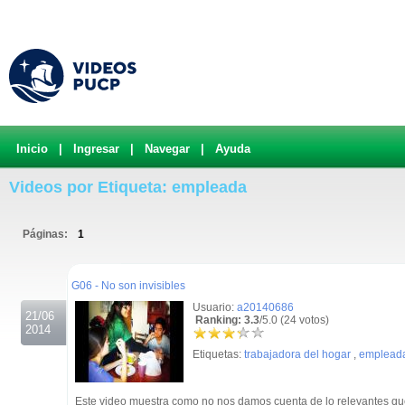
Inicio
|
Ingresar
|
Navegar
|
Ayuda
Videos por Etiqueta: empleada
Páginas:
1
.
G06 - No son invisibles
Usuario:
a20140686
21/06
Ranking: 3.3
/5.0 (24 votos)
2014
Etiquetas:
trabajadora del hogar
,
emplead
Este video muestra como no nos damos cuenta de lo relevantes que