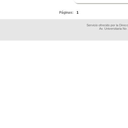
.
Páginas:
1
Servicio ofrecido por la Dire
Av. Universitaria No