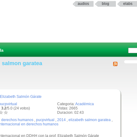
audios
blog
elabs
da
h salmon garatea
 Elizabeth Salmón Gárate
pucpvirtual
Categoria:
Académica
 3.2
/5.0 (24 votos)
Vistas: 2665
Duracion: 02:43
:
derechos humanos
,
pucpvirtual
,
2014
,
elizabeth salmon garatea
,
internacional en derechos humanos
nternacional en DDHH con la prof. Elizabeth Salmón Gárate