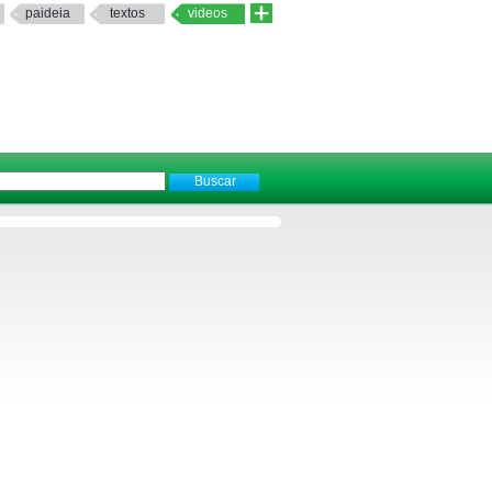
paideia
textos
videos