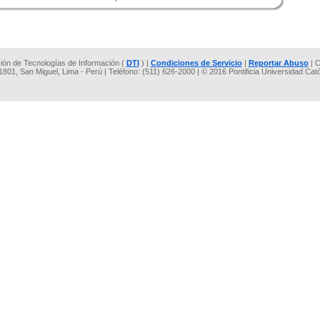
cción de Tecnologías de Información (
DTI
) |
Condiciones de Servicio
|
Reportar Abuso
| C
 1801, San Miguel, Lima - Perú | Teléfono: (511) 626-2000 | © 2016 Pontificia Universidad Cat