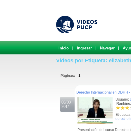
Inicio
|
Ingresar
|
Navegar
|
Ayu
Videos por Etiqueta: elizabet
Páginas:
1
.
Derecho Internacional en DDHH -
Usuario:
06/03
Ranking:
2014
Etiquetas
derecho 
Presentación del curso Derecho I