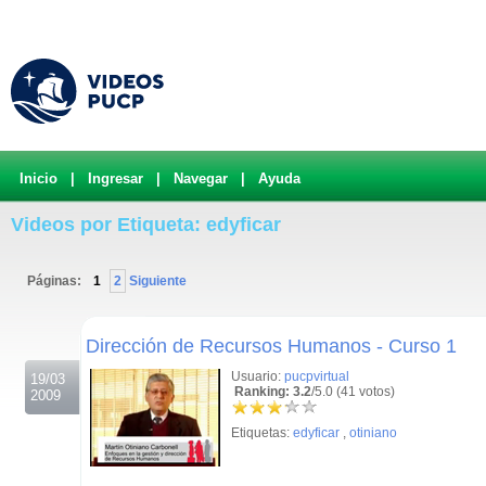
Inicio
|
Ingresar
|
Navegar
|
Ayuda
Videos por Etiqueta: edyficar
Páginas:
1
2
Siguiente
.
Dirección de Recursos Humanos - Curso 1
Usuario:
pucpvirtual
19/03
Ranking: 3.2
/5.0 (41 votos)
2009
Etiquetas:
edyficar
,
otiniano