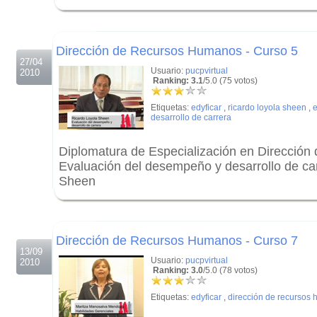
.
.
Dirección de Recursos Humanos - Curso 5
27/04
Usuario:
pucpvirtual
2010
Ranking: 3.1
/5.0 (75 votos)
Etiquetas:
edyficar
,
ricardo loyola sheen
,
desarrollo de carrera
Diplomatura de Especialización en Direcció
Evaluación del desempeño y desarrollo de ca
Sheen
.
.
Dirección de Recursos Humanos - Curso 7
13/09
Usuario:
pucpvirtual
2010
Ranking: 3.0
/5.0 (78 votos)
Etiquetas:
edyficar
,
dirección de recursos