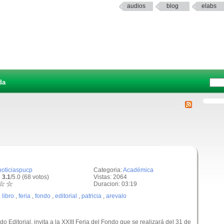
audios
blog
elabs
da
noticiaspucp
Categoria:
Académica
 3.1
/5.0 (68 votos)
Vistas: 2064
Duracion: 03:19
:
libro
,
feria
,
fondo
,
editorial
,
patricia
,
arevalo
do Editorial, invita a la XXIII Feria del Fondo que se realizará del 31 de