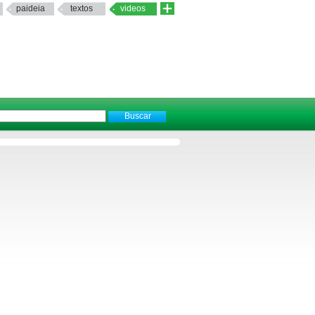
paideia
textos
videos