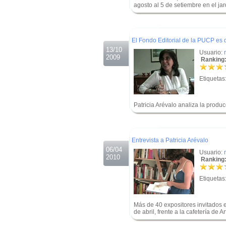
agosto al 5 de setiembre en el jard
.
.
El Fondo Editorial de la PUCP es 
13/10
Usuario:
2009
Ranking:
Etiquetas
Patricia Arévalo analiza la produ
.
.
Entrevista a Patricia Arévalo
06/04
Usuario:
2010
Ranking:
Etiquetas
Más de 40 expositores invitados e
de abril, frente a la cafetería de Ar
.