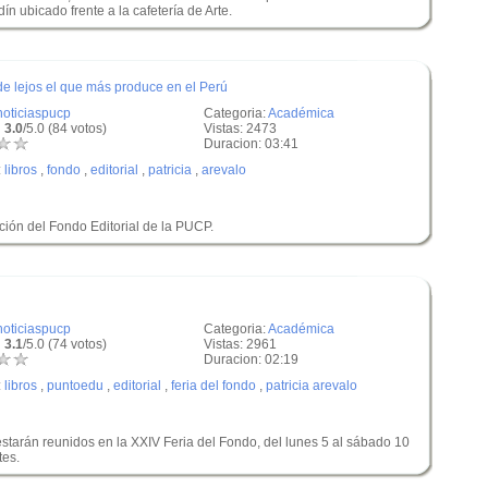
ín ubicado frente a la cafetería de Arte.
de lejos el que más produce en el Perú
noticiaspucp
Categoria:
Académica
 3.0
/5.0 (84 votos)
Vistas: 2473
Duracion: 03:41
:
libros
,
fondo
,
editorial
,
patricia
,
arevalo
cción del Fondo Editorial de la PUCP.
noticiaspucp
Categoria:
Académica
 3.1
/5.0 (74 votos)
Vistas: 2961
Duracion: 02:19
:
libros
,
puntoedu
,
editorial
,
feria del fondo
,
patricia arevalo
starán reunidos en la XXIV Feria del Fondo, del lunes 5 al sábado 10
tes.