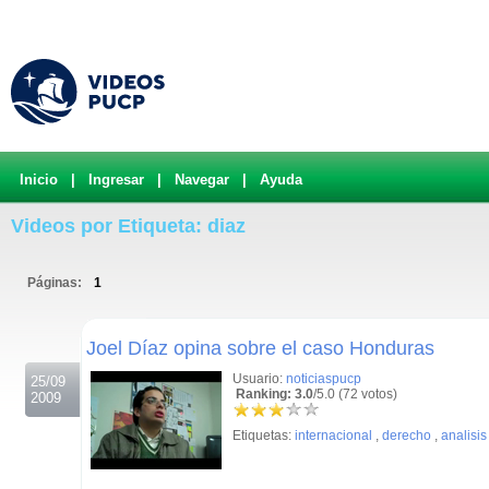
Inicio
|
Ingresar
|
Navegar
|
Ayuda
Videos por Etiqueta: diaz
Páginas:
1
.
Joel Díaz opina sobre el caso Honduras
Usuario:
noticiaspucp
25/09
Ranking: 3.0
/5.0 (72 votos)
2009
Etiquetas:
internacional
,
derecho
,
analisis