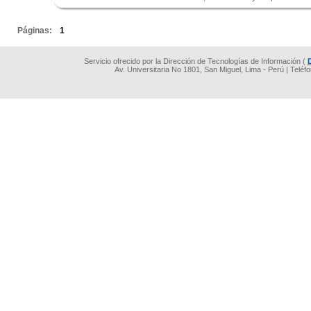
.
Páginas:
1
Servicio ofrecido por la Dirección de Tecnologías de Información (
Av. Universitaria No 1801, San Miguel, Lima - Perú | Teléf