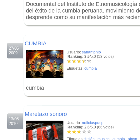
Documental del Instituto de Etnomusicología
del éxito de la cumbia peruana, movimiento d
desprende como su manifestación más recient
.
.
CUMBIA
27/05
Usuario:
sanantonio
2009
Ranking: 3.5
/5.0 (13 votos)
Etiquetas:
cumbia
cumbia
.
.
Maretazo sonoro
13/08
Usuario:
noticiaspucp
2010
Ranking: 2.6
/5.0 (66 votos)
Etiquetas:
fusión
,
musica
,
cumbia
,
olaya