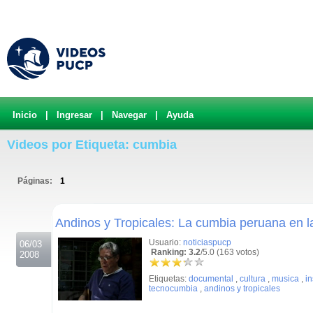
Inicio
|
Ingresar
|
Navegar
|
Ayuda
Videos por Etiqueta: cumbia
Páginas:
1
.
Andinos y Tropicales: La cumbia peruana en l
Usuario:
noticiaspucp
06/03
Ranking: 3.2
/5.0 (163 votos)
2008
Etiquetas:
documental
,
cultura
,
musica
,
in
tecnocumbia
,
andinos y tropicales