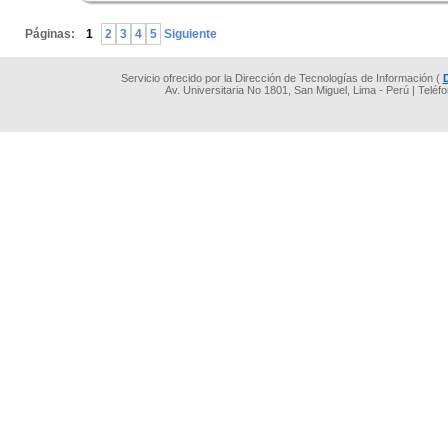
.
Páginas:
1
2
3
4
5
Siguiente
Servicio ofrecido por la Dirección de Tecnologías de Información (
Av. Universitaria No 1801, San Miguel, Lima - Perú | Teléf