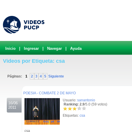
Inicio
|
Ingresar
|
Navegar
|
Ayuda
Videos por Etiqueta: csa
Páginas:
1
2
3
4
5
Siguiente
.
POESIA - COMBATE 2 DE MAYO
Usuario:
sanantonio
16/06
Ranking: 2.9
/5.0 (59 votos)
2011
Etiquetas:
csa
csa