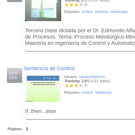
Ranking: 2.7
/5.0 (37 votos)
Etiquetas:
control
,
minería
,
metalurgia
Tercera clase dictada por el Dr. Edmundo Alfa
de Procesos. Tema: Proceso Metalúrgico-Min
Maestría en Ingeniería de Control y Automati
.
.
Sentencia de Control
19/05
Usuario:
sandy.retamoso
2015
Ranking: 2.8
/5.0 (21 votos)
Etiquetas:
control
,
sentencia
If..then...else
.
Páginas:
1