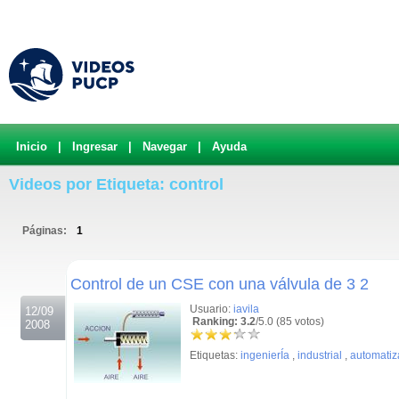
Inicio
|
Ingresar
|
Navegar
|
Ayuda
Videos por Etiqueta: control
Páginas:
1
.
Control de un CSE con una válvula de 3 2
Usuario:
iavila
12/09
Ranking: 3.2
/5.0 (85 votos)
2008
Etiquetas:
ingenierÍa
,
industrial
,
automatiz