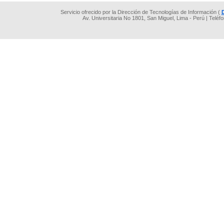
Servicio ofrecido por la Dirección de Tecnologías de Información (
Av. Universitaria No 1801, San Miguel, Lima - Perú | Teléf