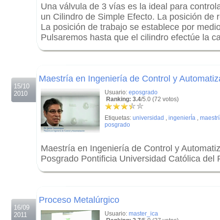
Una válvula de 3 vías es la ideal para controla
un Cilindro de Simple Efecto. La posición de 
La posición de trabajo se establece por medio
Pulsaremos hasta que el cilindro efectúe la 
.
.
Maestría en Ingeniería de Control y Automatiz
15/10
Usuario:
eposgrado
2010
Ranking: 3.4
/5.0 (72 votos)
Etiquetas:
universidad
,
ingenierÍa
,
maestr
posgrado
Maestría en Ingeniería de Control y Automati
Posgrado Pontificia Universidad Católica del 
.
.
Proceso Metalúrgico
16/09
Usuario:
master_ica
2011