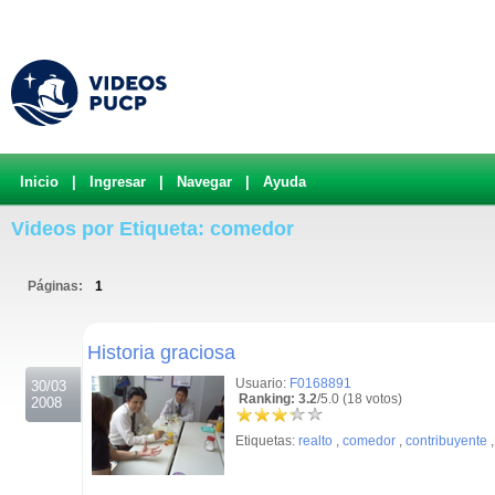
Inicio
|
Ingresar
|
Navegar
|
Ayuda
Videos por Etiqueta: comedor
Páginas:
1
.
Historia graciosa
Usuario:
F0168891
30/03
Ranking: 3.2
/5.0 (18 votos)
2008
Etiquetas:
realto
,
comedor
,
contribuyente