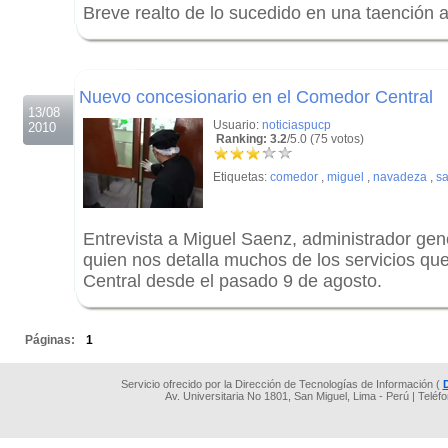
Breve realto de lo sucedido en una taención a
.
.
Nuevo concesionario en el Comedor Central
13/08
Usuario:
noticiaspucp
2010
Ranking: 3.2
/5.0 (75 votos)
Etiquetas:
comedor
,
miguel
,
navadeza
,
s
Entrevista a Miguel Saenz, administrador g
quien nos detalla muchos de los servicios qu
Central desde el pasado 9 de agosto.
.
Páginas:
1
Servicio ofrecido por la Dirección de Tecnologías de Información (
Av. Universitaria No 1801, San Miguel, Lima - Perú | Teléf