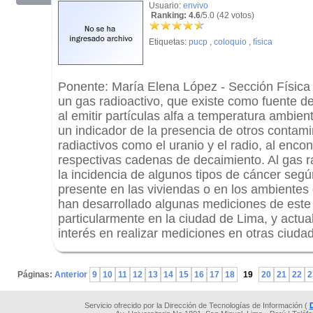
Usuario:
envivo
Ranking: 4.6
/5.0 (42 votos)
Etiquetas:
pucp
,
coloquio
,
física
Ponente: María Elena López - Sección Física
un gas radioactivo, que existe como fuente d
al emitir partículas alfa a temperatura ambie
un indicador de la presencia de otros contam
radiactivos como el uranio y el radio, al encon
respectivas cadenas de decaimiento. Al gas r
la incidencia de algunos tipos de cáncer segú
presente en las viviendas o en los ambientes 
han desarrollado algunas mediciones de este
particularmente en la ciudad de Lima, y actu
interés en realizar mediciones en otras ciudad
.
Páginas:
Anterior
9
10
11
12
13
14
15
16
17
18
19
20
21
22
2
Servicio ofrecido por la Dirección de Tecnologías de Información (