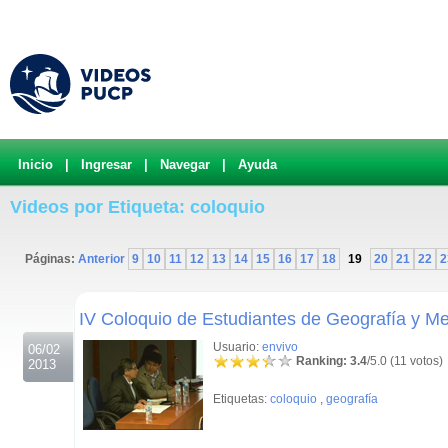
Inicio
|
Ingresar
|
Navegar
|
Ayuda
Videos por Etiqueta: coloquio
Páginas:
Anterior
9
10
11
12
13
14
15
16
17
18
19
20
21
22
2
.
IV Coloquio de Estudiantes de Geografía y Me
Usuario:
envivo
06/02
Ranking: 3.4
/5.0 (11 votos)
2013
Etiquetas:
coloquio
,
geografía