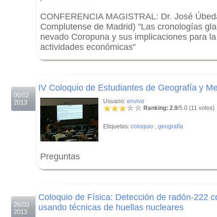
CONFERENCIA MAGISTRAL: Dr. José Úbeda 
Complutense de Madrid) "Las cronologías glac
nevado Coropuna y sus implicaciones para la
actividades económicas"
.
.
IV Coloquio de Estudiantes de Geografía y M
06/02
Usuario:
envivo
2013
Ranking: 2.9
/5.0 (11 votos)
Etiquetas:
coloquio
,
geografía
Preguntas
.
.
Coloquio de Física: Detección de radón-222 
26/03
usando técnicas de huellas nucleares
2013