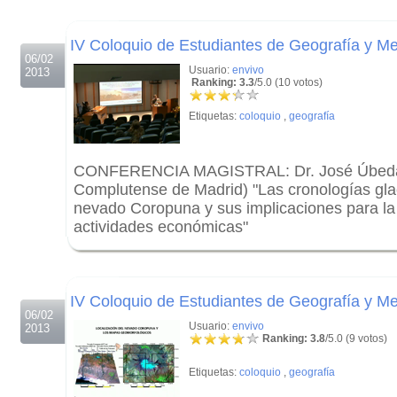
.
IV Coloquio de Estudiantes de Geografía y Me
06/02
Usuario:
envivo
2013
Ranking: 3.3
/5.0 (10 votos)
Etiquetas:
coloquio
,
geografía
CONFERENCIA MAGISTRAL: Dr. José Úbeda 
Complutense de Madrid) "Las cronologías glac
nevado Coropuna y sus implicaciones para la
actividades económicas"
.
.
IV Coloquio de Estudiantes de Geografía y Me
06/02
Usuario:
envivo
2013
Ranking: 3.8
/5.0 (9 votos)
Etiquetas:
coloquio
,
geografía