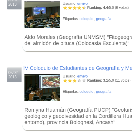
Usuario:
envivo
2013
Ranking: 4.4
/5.0 (9 votos)
Etiquetas:
coloquio
,
geografía
Aldo Morales (Geografía UNMSM) "Fitogeograf
del almidón de pituca (Colocasia Esculenta)"
.
.
IV Coloquio de Estudiantes de Geografía y Me
06/02
Usuario:
envivo
2013
Ranking: 3.1
/5.0 (11 votos)
Etiquetas:
coloquio
,
geografía
Romyna Huamán (Geografía PUCP) "Geoturis
geológico y geodivesidad en la Cordillera Hu
entorno), provincia Bolognesi, Ancash"
.