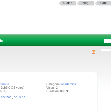
audios
blog
elabs
da
vramire
Categoria:
Académica
 3.2
/5.0 (13 votos)
Vistas: 2
Duracion: 08:59
:
cocinas
,
de
,
leña