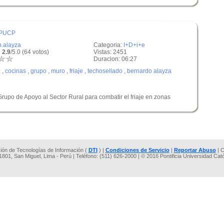
 PUCP
b.alayza
Categoria:
I+D+i+e
 2.9
/5.0 (64 votos)
Vistas: 2451
Duracion: 06:27
:
,
cocinas
,
grupo
,
muro
,
friaje
,
techosellado
,
bernardo alayza
 Grupo de Apoyo al Sector Rural para combatir el friaje en zonas
cción de Tecnologías de Información (
DTI
) |
Condiciones de Servicio
|
Reportar Abuso
| C
 1801, San Miguel, Lima - Perú | Teléfono: (511) 626-2000 | © 2016 Pontificia Universidad Cat