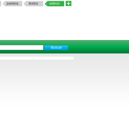
paideia
textos
videos