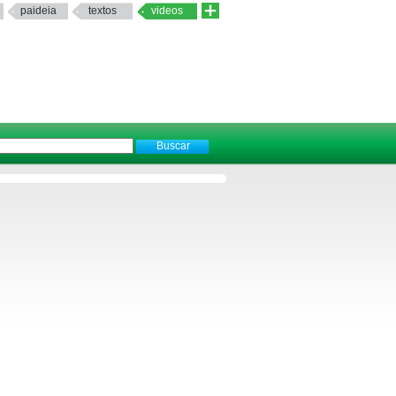
paideia
textos
videos