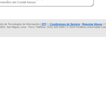
 miembro del Comité Asesor.
cción de Tecnologías de Información (
DTI
) |
Condiciones de Servicio
|
Reportar Abuso
| C
 1801, San Miguel, Lima - Perú | Teléfono: (511) 626-2000 | © 2016 Pontificia Universidad Cat