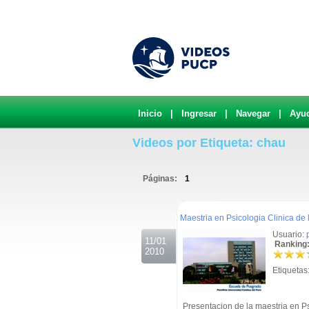
Inicio
|
Ingresar
|
Navegar
|
Ayu
Videos por Etiqueta: chau
Páginas:
1
.
Maestria en Psicologia Clinica de 
Usuario:
11/01
Ranking:
2010
Etiquetas
Presentacion de la maestria en Ps