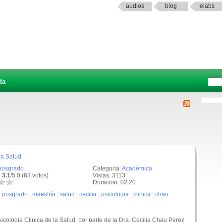
audios
blog
elabs
da
la Salud
posgrado
Categoria:
Académica
 3.1
/5.0 (83 votos)
Vistas: 3113
Duracion: 02:20
:
posgrado
,
maestría
,
salud
,
cecilia
,
psicologia
,
clinica
,
chau
icologia Clinica de la Salud, por parte de la Dra. Cecilia Chau Perez