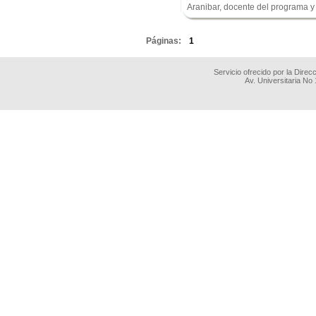
Aranibar, docente del programa y
.
Páginas:
1
Servicio ofrecido por la Dire
Av. Universitaria No