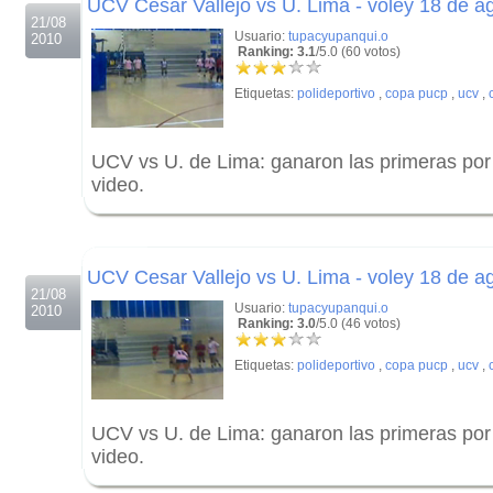
UCV Cesar Vallejo vs U. Lima - voley 18 de a
21/08
Usuario:
tupacyupanqui.o
2010
Ranking: 3.1
/5.0 (60 votos)
Etiquetas:
polideportivo
,
copa pucp
,
ucv
,
UCV vs U. de Lima: ganaron las primeras por 
video.
.
.
UCV Cesar Vallejo vs U. Lima - voley 18 de a
21/08
Usuario:
tupacyupanqui.o
2010
Ranking: 3.0
/5.0 (46 votos)
Etiquetas:
polideportivo
,
copa pucp
,
ucv
,
UCV vs U. de Lima: ganaron las primeras por 
video.
.