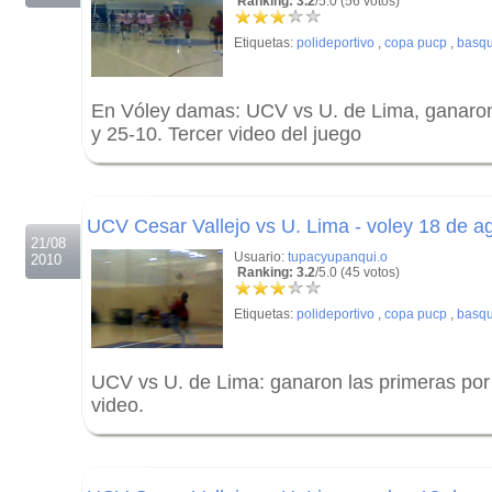
Ranking: 3.2
/5.0 (56 votos)
Etiquetas:
polideportivo
,
copa pucp
,
basqu
En Vóley damas: UCV vs U. de Lima, ganaron 
y 25-10. Tercer video del juego
.
.
UCV Cesar Vallejo vs U. Lima - voley 18 de a
21/08
Usuario:
tupacyupanqui.o
2010
Ranking: 3.2
/5.0 (45 votos)
Etiquetas:
polideportivo
,
copa pucp
,
basqu
UCV vs U. de Lima: ganaron las primeras por 
video.
.
.