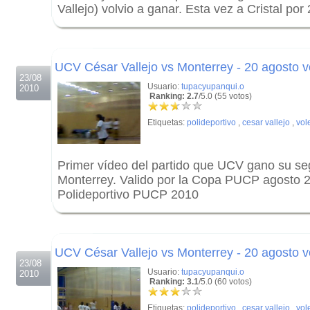
Vallejo) volvio a ganar. Esta vez a Cristal por
.
.
UCV César Vallejo vs Monterrey - 20 agosto v
23/08
Usuario:
tupacyupanqui.o
2010
Ranking: 2.7
/5.0 (55 votos)
Etiquetas:
polideportivo
,
cesar vallejo
,
vol
Primer vídeo del partido que UCV gano su se
Monterrey. Valido por la Copa PUCP agosto 2
Polideportivo PUCP 2010
.
.
UCV César Vallejo vs Monterrey - 20 agosto v
23/08
Usuario:
tupacyupanqui.o
2010
Ranking: 3.1
/5.0 (60 votos)
Etiquetas:
polideportivo
,
cesar vallejo
,
vol