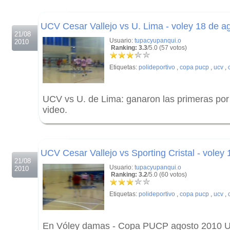
.
UCV Cesar Vallejo vs U. Lima - voley 18 de a
21/08
Usuario:
tupacyupanqui.o
2010
Ranking: 3.3
/5.0 (57 votos)
Etiquetas:
polideportivo
,
copa pucp
,
ucv
,
UCV vs U. de Lima: ganaron las primeras por 
video.
.
.
UCV Cesar Vallejo vs Sporting Cristal - voley
21/08
Usuario:
tupacyupanqui.o
2010
Ranking: 3.2
/5.0 (60 votos)
Etiquetas:
polideportivo
,
copa pucp
,
ucv
,
En Vóley damas - Copa PUCP agosto 2010 U