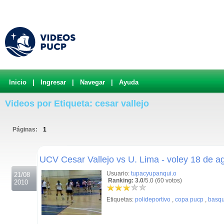
Inicio
|
Ingresar
|
Navegar
|
Ayuda
Videos por Etiqueta: cesar vallejo
Páginas:
1
.
UCV Cesar Vallejo vs U. Lima - voley 18 de a
Usuario:
tupacyupanqui.o
21/08
Ranking: 3.0
/5.0 (60 votos)
2010
Etiquetas:
polideportivo
,
copa pucp
,
basqu