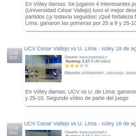
En Vóley damas: Se jugaron 4 interesantes p
(Universidad César Vallejo) tuvo el mejor de
partidos (¡y todavía seguidos! ¡Qué fortaleza 
Lima: ganaron las primeras por 25 a 9 y 25-1
.
.
UCV Cesar Vallejo vs U. Lima - voley 18 de a
21/08
Usuario:
tupacyupanqui.o
2010
Ranking: 3.3
/5.0 (48 votos)
Etiquetas:
polideportivo
,
copa pucp
,
basqu
En Vóley damas: UCV vs U. de Lima: ganaron 
y 25-10. Segundo vídeo de parte del juego
.
.
UCV Cesar Vallejo vs U. Lima - voley 18 de a
21/08
Usuario:
tupacyupanqui.o
2010