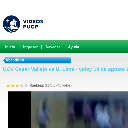
Inicio
|
Ingresar
|
Navegar
|
Ayuda
Ver video
UCV Cesar Vallejo vs U. Lima - voley 18 de agosto 
Ranking: 3.3
/5.0 (48 votos)