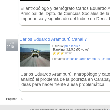
El antropólogo y demógrafo Carlos Eduardo 
Principal del Dpto. de Ciencias Sociales de l
importancia y significado del Indice de Densi
.
.
Carlos Eduardo Aramburú Canal 7
10/11
Usuario:
prensapucp
2010
Ranking: 3.1
/5.0 (55 votos)
Etiquetas:
carlos eduardo aramburu
,
carab
Carlos Eduardo Aramburú, antropólogo y cate
analizó el problema de la pobreza en Carabay
ideas para hacer frente a esa problemática.
.
Páginas:
1
Servicio ofrecido por la Dirección de Tecnologías de Información (