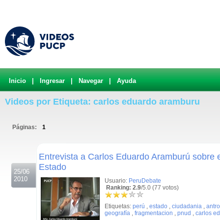
Inicio
|
Ingresar
|
Navegar
|
Ayuda
Videos por Etiqueta: carlos eduardo aramburu
Páginas:
1
.
Entrevista a Carlos Eduardo Aramburú sobre e
Estado
25/06
2010
Usuario:
PeruDebate
Ranking: 2.9
/5.0 (77 votos)
Etiquetas:
perú
,
estado
,
ciudadania
,
antr
geografía
,
fragmentacion
,
pnud
,
carlos e