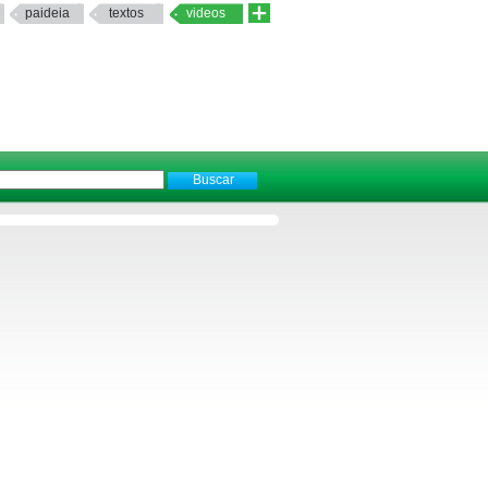
paideia
textos
videos