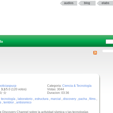
audios
blog
elabs
da
noticiaspucp
Categoria:
Ciencia & Tecnología
 3.1
/5.0 (120 votos)
Vistas: 3044
Duracion: 03:36
:
tecnología
,
laboratorio
,
estructura
,
marcial
,
discovery
,
pacha
,
films
,
s
,
temblor
,
antisismico
 Discovery Channel sobre la actividad sísmica y las tecnologías