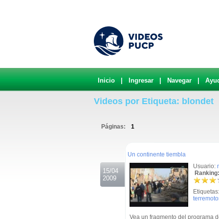
Inicio
|
Ingresar
|
Navegar
|
Ayu
Videos por Etiqueta: blondet
Páginas:
1
.
Un continente tiembla
Usuario:
15/04
Ranking:
2009
Etiquetas
terremoto
Vea un fragmento del programa de