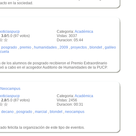
acto en la sociedad.
noticiaspucp
Categoria:
Académica
 3.0
/5.0 (97 votos)
Vistas: 3037
Duracion: 05:44
:
posgrado
,
premio
,
humanidades
,
2009
,
proyectos
,
blondet
,
galileo
cuela
s de los alumnos de posgrado recibieron el Premio Extraordinario
evó a cabo en el acogedor Auditorio de Humanidades de la PUCP.
re Neocampus
noticiaspucp
Categoria:
Académica
 2.8
/5.0 (87 votos)
Vistas: 2456
Duracion: 00:31
:
decano
,
posgrado
,
marcial
,
blondet
,
neocampus
do felicita la organización de este tipo de eventos.