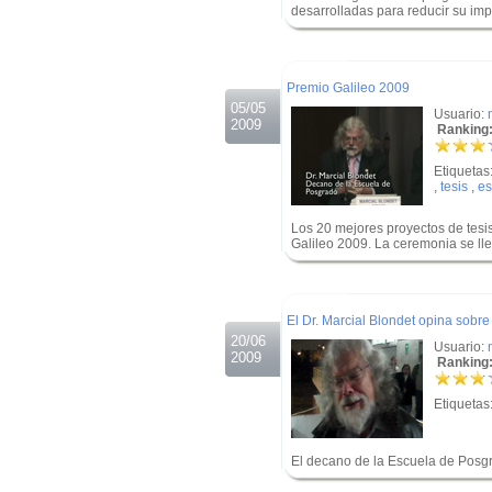
desarrolladas para reducir su imp
.
.
Premio Galileo 2009
05/05
Usuario:
2009
Ranking:
Etiquetas
,
tesis
,
es
Los 20 mejores proyectos de tesi
Galileo 2009. La ceremonia se ll
.
.
El Dr. Marcial Blondet opina sob
20/06
Usuario:
2009
Ranking:
Etiquetas
El decano de la Escuela de Posgra
.