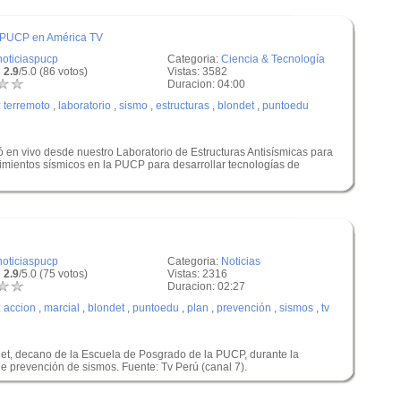
la PUCP en América TV
noticiaspucp
Categoria:
Ciencia & Tecnología
 2.9
/5.0 (86 votos)
Vistas: 3582
Duracion: 04:00
:
terremoto
,
laboratorio
,
sismo
,
estructuras
,
blondet
,
puntoedu
tó en vivo desde nuestro Laboratorio de Estructuras Antisísmicas para
imientos sísmicos en la PUCP para desarrollar tecnologías de
noticiaspucp
Categoria:
Noticias
 2.9
/5.0 (75 votos)
Vistas: 2316
Duracion: 02:27
:
accion
,
marcial
,
blondet
,
puntoedu
,
plan
,
prevención
,
sismos
,
tv
det, decano de la Escuela de Posgrado de la PUCP, durante la
e prevención de sismos. Fuente: Tv Perú (canal 7).