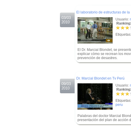
.
El laboratorio de estructuras de 
03/03
Usuario:
2010
Ranking:
Etiquetas
El Dr. Marcial Blondet, se presen
explicar cómo se recrean los mov
prevención de desastres.
.
.
Dr. Marcial Blondet en Tv Perú
09/03
Usuario:
2010
Ranking:
Etiquetas
peru
Palabras del doctor Marcial Blon
presentación del plan de acción d
.