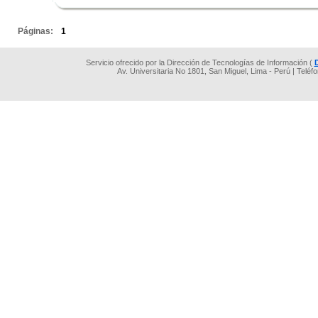
.
Páginas:
1
Servicio ofrecido por la Dirección de Tecnologías de Información (
Av. Universitaria No 1801, San Miguel, Lima - Perú | Teléf