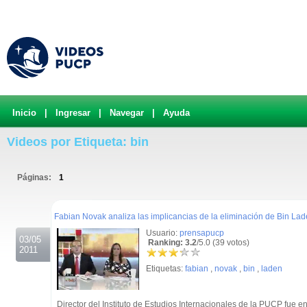
Inicio
|
Ingresar
|
Navegar
|
Ayuda
Videos por Etiqueta: bin
Páginas:
1
.
Fabian Novak analiza las implicancias de la eliminación de Bin La
Usuario:
prensapucp
03/05
Ranking: 3.2
/5.0 (39 votos)
2011
Etiquetas:
fabian
,
novak
,
bin
,
laden
Director del Instituto de Estudios Internacionales de la PUCP fue e