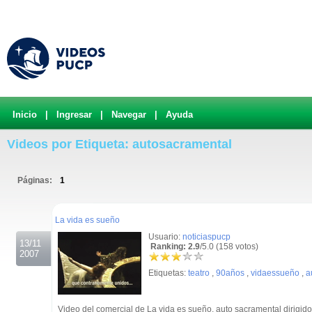
Inicio
|
Ingresar
|
Navegar
|
Ayuda
Videos por Etiqueta: autosacramental
Páginas:
1
.
La vida es sueño
Usuario:
noticiaspucp
13/11
Ranking: 2.9
/5.0 (158 votos)
2007
Etiquetas:
teatro
,
90años
,
vidaessueño
,
a
Video del comercial de La vida es sueño, auto sacramental dirigido