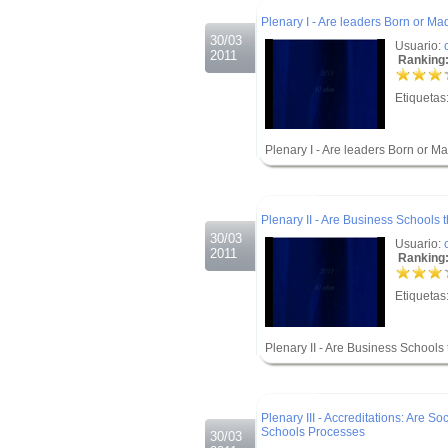
Plenary I - Are leaders Born or Ma
30/03
Usuario:
2011
Ranking:
Etiquetas
Plenary I - Are leaders Born or M
.
.
Plenary II - Are Business Schools 
30/03
Usuario:
2011
Ranking:
Etiquetas
Plenary II - Are Business Schools
.
.
Plenary III - Accreditations: Are 
Schools Processes
30/03