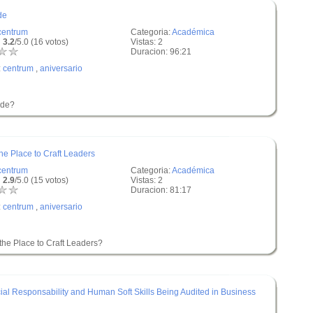
de
centrum
Categoria:
Académica
 3.2
/5.0 (16 votos)
Vistas: 2
Duracion: 96:21
:
centrum
,
aniversario
ade?
the Place to Craft Leaders
centrum
Categoria:
Académica
 2.9
/5.0 (15 votos)
Vistas: 2
Duracion: 81:17
:
centrum
,
aniversario
 the Place to Craft Leaders?
Social Responsability and Human Soft Skills Being Audited in Business