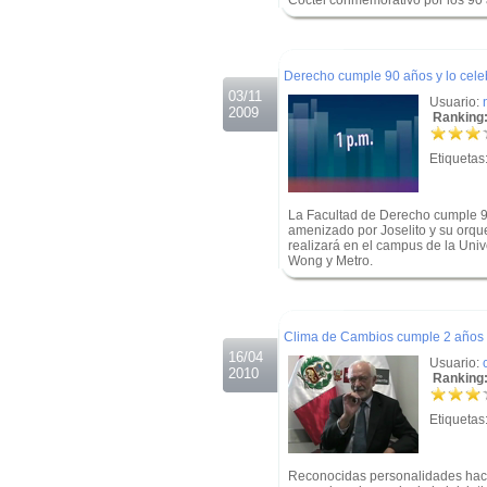
Cóctel conmemorativo por los 90 
.
.
Derecho cumple 90 años y lo celeb
03/11
Usuario:
2009
Ranking:
Etiquetas
La Facultad de Derecho cumple 90
amenizado por Joselito y su orqu
realizará en el campus de la Univ
Wong y Metro.
.
.
Clima de Cambios cumple 2 años
16/04
Usuario:
2010
Ranking:
Etiquetas
Reconocidas personalidades hace