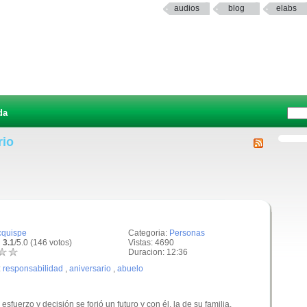
audios
blog
elabs
da
rio
cquispe
Categoria:
Personas
 3.1
/5.0 (146 votos)
Vistas: 4690
Duracion: 12:36
:
responsabilidad
,
aniversario
,
abuelo
sfuerzo y decisión se forjó un futuro y con él, la de su familia.