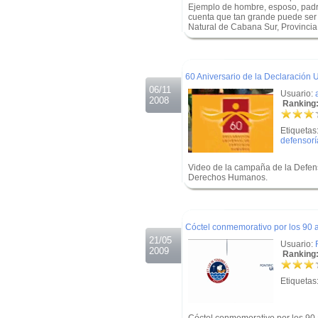
Ejemplo de hombre, esposo, padre
cuenta que tan grande puede se
Natural de Cabana Sur, Provinci
.
.
60 Aniversario de la Declaración
06/11
Usuario:
2008
Ranking:
Etiquetas
defensorí
Video de la campaña de la Defens
Derechos Humanos.
.
.
Cóctel conmemorativo por los 90 a
21/05
Usuario:
2009
Ranking:
Etiquetas