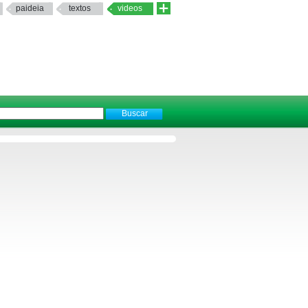
paideia
textos
videos