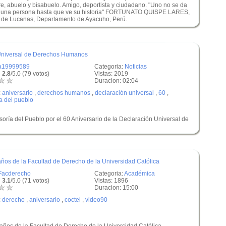
, abuelo y bisabuelo. Amigo, deportista y ciudadano. "Uno no se da
r una persona hasta que ve su historia" FORTUNATO QUISPE LARES,
a de Lucanas, Departamento de Ayacuho, Perú.
 Universal de Derechos Humanos
a19999589
Categoria:
Noticias
 2.8
/5.0 (79 votos)
Vistas: 2019
Duracion: 02:04
:
aniversario
,
derechos humanos
,
declaración universal
,
60
,
a del pueblo
oría del Pueblo por el 60 Aniversario de la Declaración Universal de
ños de la Facultad de Derecho de la Universidad Católica
Facderecho
Categoria:
Académica
 3.1
/5.0 (71 votos)
Vistas: 1896
Duracion: 15:00
:
derecho
,
aniversario
,
coctel
,
video90