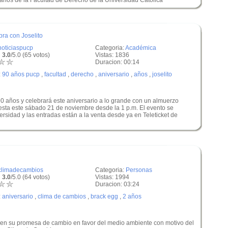
años de la Facultad de Derecho de la Universidad Católica
ra con Joselito
noticiaspucp
Categoria:
Académica
 3.0
/5.0 (65 votos)
Vistas: 1836
Duracion: 00:14
:
90 años pucp
,
facultad
,
derecho
,
aniversario
,
años
,
joselito
 años y celebrará este aniversario a lo grande con un almuerzo
esta este sábado 21 de noviembre desde la 1 p.m. El evento se
ersidad y las entradas están a la venta desde ya en Teleticket de
climadecambios
Categoria:
Personas
 3.0
/5.0 (64 votos)
Vistas: 1994
Duracion: 03:24
:
aniversario
,
clima de cambios
,
brack egg
,
2 años
n su promesa de cambio en favor del medio ambiente con motivo del