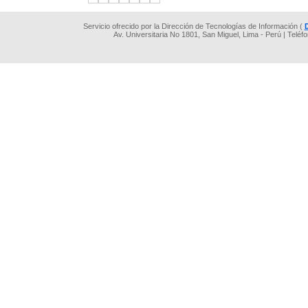
Servicio ofrecido por la Dirección de Tecnologías de Información (
Av. Universitaria No 1801, San Miguel, Lima - Perú | Teléf