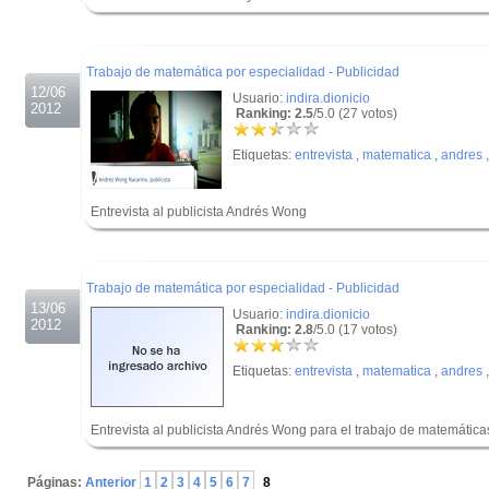
.
.
Trabajo de matemática por especialidad - Publicidad
12/06
Usuario:
indira.dionicio
2012
Ranking: 2.5
/5.0 (27 votos)
Etiquetas:
entrevista
,
matematica
,
andres
Entrevista al publicista Andrés Wong
.
.
Trabajo de matemática por especialidad - Publicidad
13/06
Usuario:
indira.dionicio
2012
Ranking: 2.8
/5.0 (17 votos)
Etiquetas:
entrevista
,
matematica
,
andres
Entrevista al publicista Andrés Wong para el trabajo de matemática
.
Páginas:
Anterior
1
2
3
4
5
6
7
8