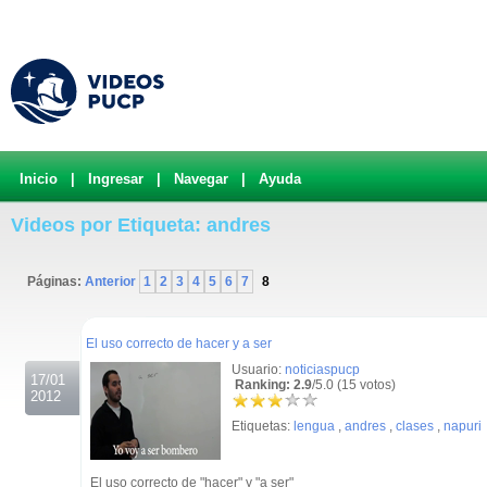
Inicio
|
Ingresar
|
Navegar
|
Ayuda
Videos por Etiqueta: andres
Páginas:
Anterior
1
2
3
4
5
6
7
8
.
El uso correcto de hacer y a ser
Usuario:
noticiaspucp
17/01
Ranking: 2.9
/5.0 (15 votos)
2012
Etiquetas:
lengua
,
andres
,
clases
,
napuri
El uso correcto de "hacer" y "a ser"