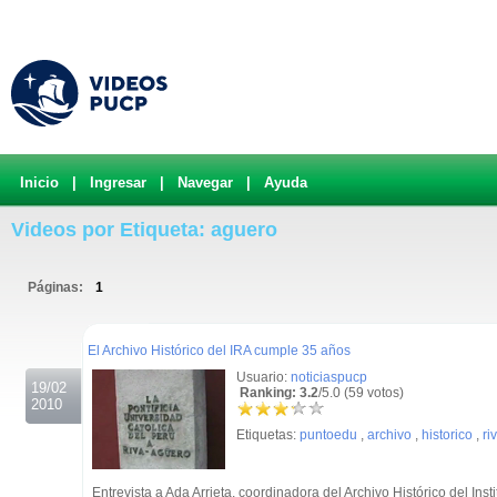
Inicio
|
Ingresar
|
Navegar
|
Ayuda
Videos por Etiqueta: aguero
Páginas:
1
.
El Archivo Histórico del IRA cumple 35 años
Usuario:
noticiaspucp
19/02
Ranking: 3.2
/5.0 (59 votos)
2010
Etiquetas:
puntoedu
,
archivo
,
historico
,
ri
Entrevista a Ada Arrieta, coordinadora del Archivo Histórico del Ins