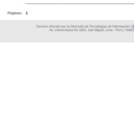
.
Páginas:
1
Servicio ofrecido por la Dirección de Tecnologías de Información (
Av. Universitaria No 1801, San Miguel, Lima - Perú | Teléf