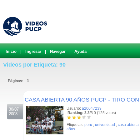
Inicio
|
Ingresar
|
Navegar
|
Ayuda
Videos por Etiqueta: 90
Páginas:
1
.
CASA ABIERTA 90 AÑOS PUCP - TIRO CO
Usuario:
a20047239
30/07
Ranking: 3.3
/5.0 (125 votos)
2008
Etiquetas:
perú
,
universidad
,
casa abierta
años