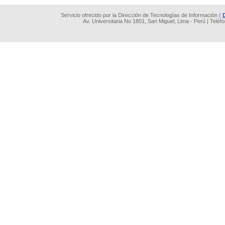
Servicio ofrecido por la Dirección de Tecnologías de Información (
Av. Universitaria No 1801, San Miguel, Lima - Perú | Teléf