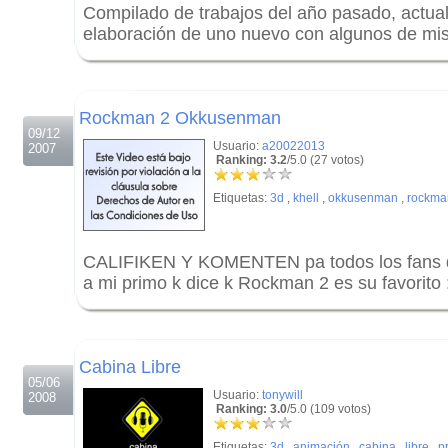
Compilado de trabajos del año pasado, actua
elaboración de uno nuevo con algunos de mis
.
.
Rockman 2 Okkusenman
09/12
Usuario:
a20022013
2007
Ranking: 3.2
/5.0 (27 votos)
Etiquetas:
3d
,
khell
,
okkusenman
,
rockma
CALIFIKEN Y KOMENTEN pa todos los fans d
a mi primo k dice k Rockman 2 es su favorito 
.
.
Cabina Libre
05/06
Usuario:
tonywill
2008
Ranking: 3.0
/5.0 (109 votos)
Etiquetas:
3d
,
animación
,
cabina
,
libre
,
p