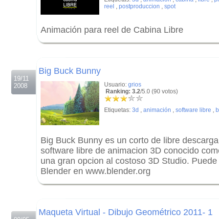
reel
,
postproduccion
,
spot
Animación para reel de Cabina Libre
.
.
Big Buck Bunny
19/11
Usuario:
grios
2008
Ranking: 3.2
/5.0 (90 votos)
Etiquetas:
3d
,
animación
,
software libre
,
b
Big Buck Bunny es un corto de libre descarga
software libre de animacion 3D conocido com
una gran opcion al costoso 3D Studio. Puede
Blender en www.blender.org
.
.
Maqueta Virtual - Dibujo Geométrico 2011- 1