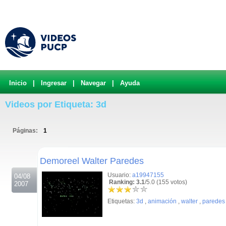
Inicio
|
Ingresar
|
Navegar
|
Ayuda
Videos por Etiqueta: 3d
Páginas:
1
.
Demoreel Walter Paredes
Usuario:
a19947155
04/08
Ranking: 3.1
/5.0 (155 votos)
2007
Etiquetas:
3d
,
animación
,
walter
,
paredes