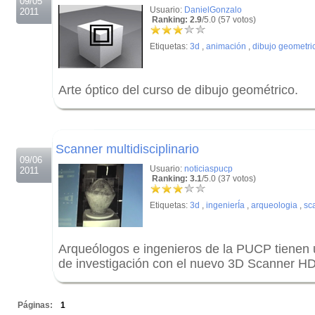
09/05
Usuario:
DanielGonzalo
2011
Ranking: 2.9
/5.0 (57 votos)
Etiquetas:
3d
,
animación
,
dibujo geometri
Arte óptico del curso de dibujo geométrico.
.
.
Scanner multidisciplinario
09/06
Usuario:
noticiaspucp
2011
Ranking: 3.1
/5.0 (37 votos)
Etiquetas:
3d
,
ingenierÍa
,
arqueologia
,
sc
Arqueólogos e ingenieros de la PUCP tienen
de investigación con el nuevo 3D Scanner HD
.
Páginas:
1