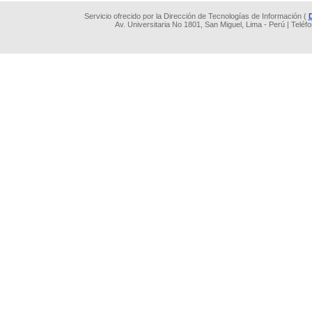
Servicio ofrecido por la Dirección de Tecnologías de Información (
Av. Universitaria No 1801, San Miguel, Lima - Perú | Teléf