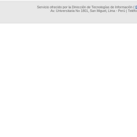
Servicio ofrecido por la Dirección de Tecnologías de Información (
Av. Universitaria No 1801, San Miguel, Lima - Perú | Teléf