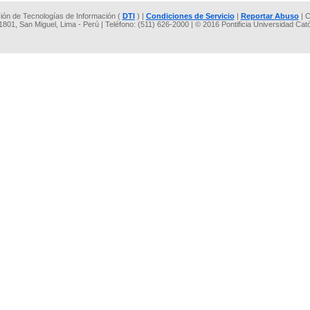
cción de Tecnologías de Información (
DTI
) |
Condiciones de Servicio
|
Reportar Abuso
| C
 1801, San Miguel, Lima - Perú | Teléfono: (511) 626-2000 | © 2016 Pontificia Universidad Cat