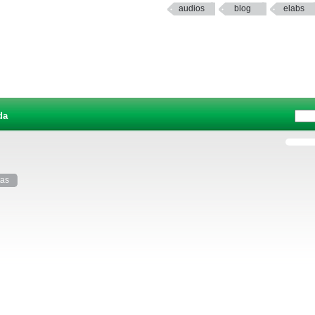
audios
blog
elabs
da
tas