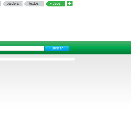
paideia
textos
videos