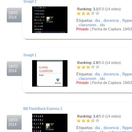
Snagit 2
Ranking: 3.1
/5.0 (14 votos)
19/03
2014
Etiquetas:
dia
,
docencia
,
flippe
,
classroom
,
idu
Privado
| Fecha de Captura: 19/0
.
.
.
Snagit 1
Ranking: 2.9
/5.0 (14 votos)
19/03
2014
Etiquetas:
dia
,
docencia
,
flippe
,
classroom
,
idu
Privado
| Fecha de Captura: 19/0
.
.
.
BB FlashBack Express 2
Ranking: 3.4
/5.0 (14 votos)
18/03
2014
Etiquetas:
dia
,
docencia
,
flippe