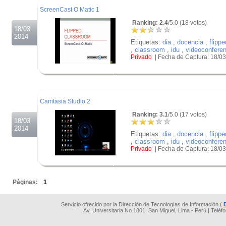
ScreenCast O Matic 1
Ranking: 2.4
/5.0 (18 votos)
18/03
2014
Etiquetas:
dia
,
docencia
,
flippe
,
classroom
,
idu
,
videoconfere
Privado
| Fecha de Captura: 18/0
.
.
.
Camtasia Studio 2
Ranking: 3.1
/5.0 (17 votos)
18/03
2014
Etiquetas:
dia
,
docencia
,
flippe
,
classroom
,
idu
,
videoconfere
Privado
| Fecha de Captura: 18/0
.
.
Páginas:
1
Servicio ofrecido por la Dirección de Tecnologías de Información (
Av. Universitaria No 1801, San Miguel, Lima - Perú | Teléf