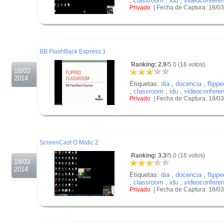
,
classroom
,
idu
,
videoconfere
Privado
| Fecha de Captura: 18/0
.
.
.
BB FlashBack Express 1
Ranking: 2.9
/5.0 (16 votos)
18/03
2014
Etiquetas:
dia
,
docencia
,
flippe
,
classroom
,
idu
,
videoconfere
Privado
| Fecha de Captura: 18/0
.
.
.
ScreenCast O Matic 2
Ranking: 3.3
/5.0 (16 votos)
18/03
2014
Etiquetas:
dia
,
docencia
,
flippe
,
classroom
,
idu
,
videoconfere
Privado
| Fecha de Captura: 18/0
.
.
.