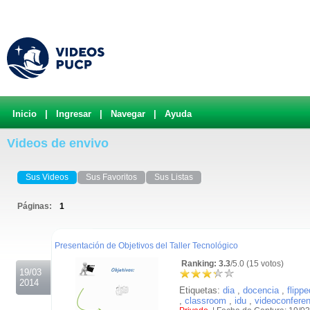
Inicio
|
Ingresar
|
Navegar
|
Ayuda
Videos de envivo
Sus Videos
Sus Favoritos
Sus Listas
Páginas:
1
.
Presentación de Objetivos del Taller Tecnológico
Ranking: 3.3
/5.0 (15 votos)
19/03
2014
Etiquetas:
dia
,
docencia
,
flippe
,
classroom
,
idu
,
videoconfere