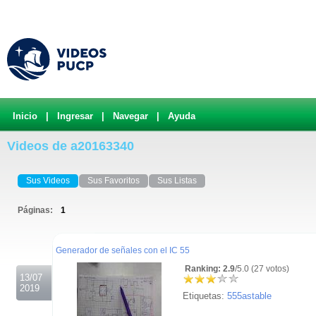
Inicio
|
Ingresar
|
Navegar
|
Ayuda
Videos de a20163340
Sus Videos
Sus Favoritos
Sus Listas
Páginas:
1
.
Generador de señales con el IC 55
Ranking: 2.9
/5.0 (27 votos)
13/07
2019
Etiquetas:
555astable