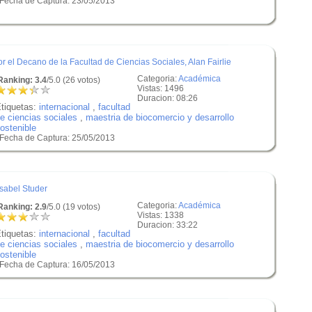
 Fecha de Captura: 23/05/2013
r el Decano de la Facultad de Ciencias Sociales, Alan Fairlie
Categoria:
Académica
anking: 3.4
/5.0 (26 votos)
Vistas: 1496
Duracion: 08:26
tiquetas:
internacional
,
facultad
e ciencias sociales
,
maestria de biocomercio y desarrollo
ostenible
 Fecha de Captura: 25/05/2013
Isabel Studer
Categoria:
Académica
anking: 2.9
/5.0 (19 votos)
Vistas: 1338
Duracion: 33:22
tiquetas:
internacional
,
facultad
e ciencias sociales
,
maestria de biocomercio y desarrollo
ostenible
 Fecha de Captura: 16/05/2013