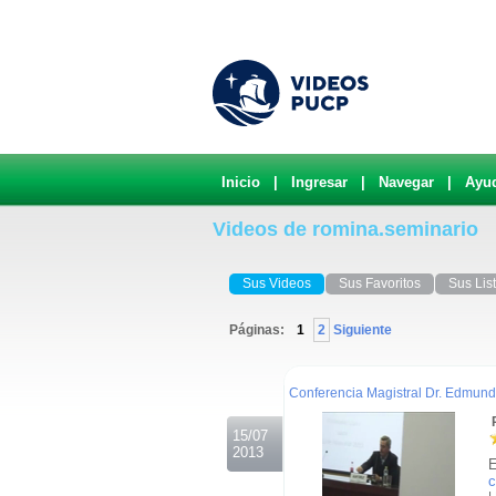
Inicio
|
Ingresar
|
Navegar
|
Ayu
Videos de romina.seminario
Sus Videos
Sus Favoritos
Sus Lis
Páginas:
1
2
Siguiente
.
Conferencia Magistral Dr. Edmund
R
15/07
2013
E
c