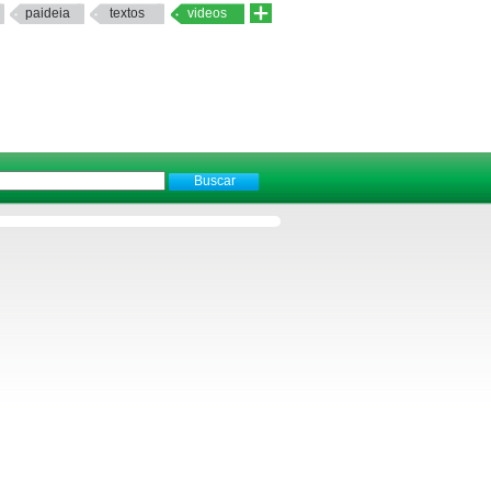
paideia
textos
videos