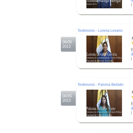
d
|
.
.
.
Testimonio - Lorena Levano
R
06/05
2013
E
d
|
.
.
.
Testimonio - Paloma Bellatin
R
06/05
2013
E
d
|
.
.
.