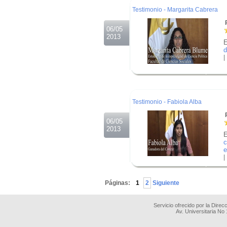
Testimonio - Margarita Cabrera
R
06/05
2013
E
d
|
.
.
.
Testimonio - Fabiola Alba
R
06/05
2013
E
c
e
|
.
.
Páginas:
1
2
Siguiente
Servicio ofrecido por la Dire
Av. Universitaria No