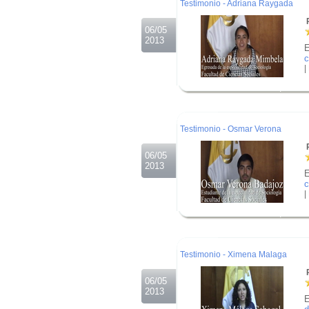
Testimonio - Adriana Raygada
R
06/05
2013
E
c
|
.
.
.
Testimonio - Osmar Verona
R
06/05
2013
E
c
|
.
.
.
Testimonio - Ximena Malaga
R
06/05
2013
E