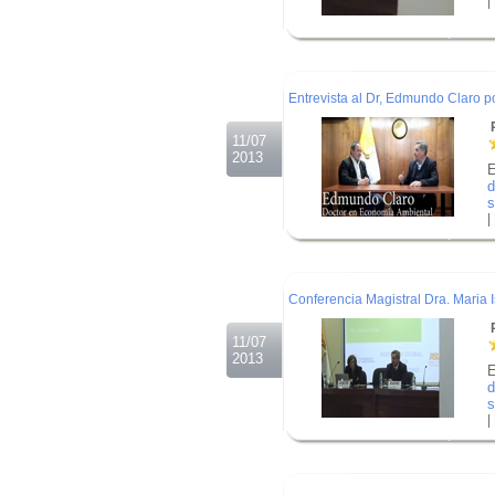
|
.
.
.
Entrevista al Dr, Edmundo Claro po
R
11/07
2013
E
d
s
|
.
.
.
Conferencia Magistral Dra. Maria 
R
11/07
2013
E
d
s
|
.
.
.