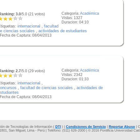
Categoria:
Académica
anking: 3.0
/5.0 (21 votos)
Vistas: 1327
Duracion: 04:10
tiquetas:
internacional
,
facultad
e ciencias sociales
,
actividades de estudiantes
 Fecha de Captura: 08/04/2013
Categoria:
Académica
anking: 2.7
/5.0 (29 votos)
Vistas: 2342
Duracion: 01:33
tiquetas:
internacional
,
oncursos
,
facultad de ciencias sociales
,
actividades de
studiantes
 Fecha de Captura: 08/04/2013
cción de Tecnologías de Información (
DTI
) |
Condiciones de Servicio
|
Reportar Abuso
| C
 1801, San Miguel, Lima - Perú | Teléfono: (511) 626-2000 | © 2016 Pontificia Universidad Cat