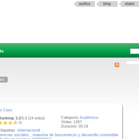
audios
blog
elabs
da
tas
o Claro
Categoria:
Académica
anking: 3.3
/5.0 (24 votos)
Vistas: 1287
Duracion: 30:19
tiquetas:
internacional
,
iencias sociales
,
maestria de biocomercio y desarrollo sostenible