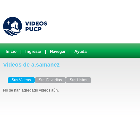
Inicio
|
Ingresar
|
Navegar
|
Ayuda
Videos de a.samanez
Sus Videos
Sus Favoritos
Sus Listas
No se han agregado videos aún.