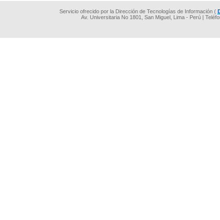
Servicio ofrecido por la Dirección de Tecnologías de Información (
Av. Universitaria No 1801, San Miguel, Lima - Perú | Teléf