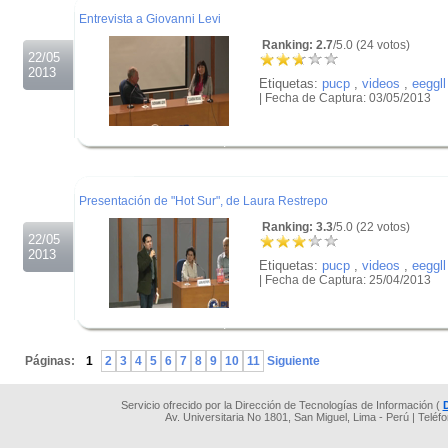
Entrevista a Giovanni Levi
Ranking: 2.7
/5.0 (24 votos)
22/05
2013
Etiquetas:
pucp
,
videos
,
eeggll
| Fecha de Captura: 03/05/2013
.
.
.
Presentación de "Hot Sur", de Laura Restrepo
Ranking: 3.3
/5.0 (22 votos)
22/05
2013
Etiquetas:
pucp
,
videos
,
eeggll
| Fecha de Captura: 25/04/2013
.
.
Páginas:
1
2
3
4
5
6
7
8
9
10
11
Siguiente
Servicio ofrecido por la Dirección de Tecnologías de Información (
Av. Universitaria No 1801, San Miguel, Lima - Perú | Teléf