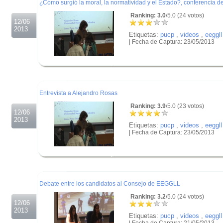
¿Cómo surgió la moral, la normatividad y el Estado?, conferencia d
Ranking: 3.0
/5.0 (24 votos)
12/06
2013
Etiquetas:
pucp
,
videos
,
eeggll
| Fecha de Captura: 23/05/2013
.
.
.
Entrevista a Alejandro Rosas
Ranking: 3.9
/5.0 (23 votos)
12/06
2013
Etiquetas:
pucp
,
videos
,
eeggll
| Fecha de Captura: 23/05/2013
.
.
.
Debate entre los candidatos al Consejo de EEGGLL
Ranking: 3.2
/5.0 (24 votos)
12/06
2013
Etiquetas:
pucp
,
videos
,
eeggll
| Fecha de Captura: 21/05/2013