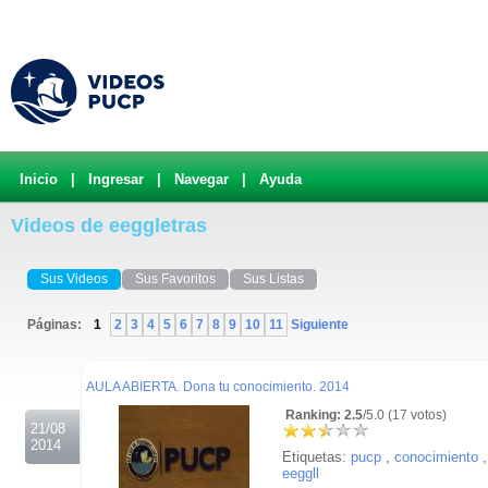
Inicio
|
Ingresar
|
Navegar
|
Ayuda
Videos de eeggletras
Sus Videos
Sus Favoritos
Sus Listas
Páginas:
1
2
3
4
5
6
7
8
9
10
11
Siguiente
.
AULA ABIERTA. Dona tu conocimiento. 2014
Ranking: 2.5
/5.0 (17 votos)
21/08
2014
Etiquetas:
pucp
,
conocimiento
,
eeggll