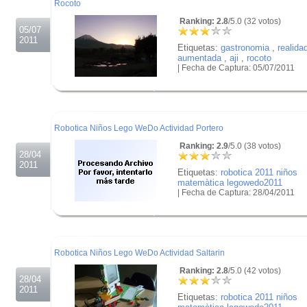
Rocoto
Ranking: 2.8
/5.0 (32 votos)
05/07
2011
Etiquetas:
gastronomia
,
realida
aumentada
,
aji
,
rocoto
| Fecha de Captura: 05/07/2011
.
.
.
Robotica Niños Lego WeDo Actividad Portero
Ranking: 2.9
/5.0 (38 votos)
28/04
2011
Etiquetas:
robotica 2011 niños
matemàtica legowedo2011
| Fecha de Captura: 28/04/2011
.
.
.
Robotica Niños Lego WeDo Actividad Saltarin
Ranking: 2.8
/5.0 (42 votos)
28/04
2011
Etiquetas:
robotica 2011 niños