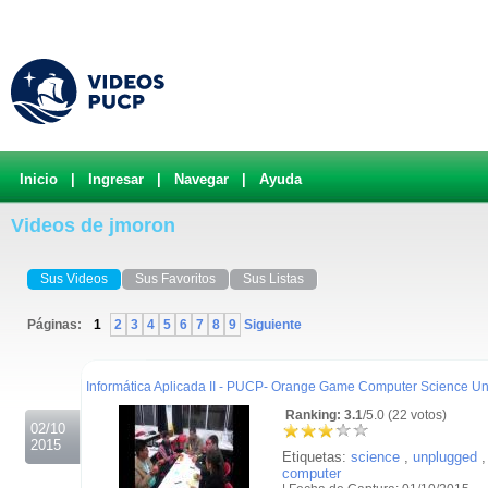
Inicio
|
Ingresar
|
Navegar
|
Ayuda
Videos de jmoron
Sus Videos
Sus Favoritos
Sus Listas
Páginas:
1
2
3
4
5
6
7
8
9
Siguiente
.
Informática Aplicada II - PUCP- Orange Game Computer Science U
Ranking: 3.1
/5.0 (22 votos)
02/10
2015
Etiquetas:
science
,
unplugged
,
computer