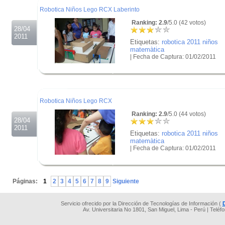
Robotica Niños Lego RCX Laberinto
Ranking: 2.9
/5.0 (42 votos)
28/04
2011
Etiquetas:
robotica 2011 niños
matemàtica
| Fecha de Captura: 01/02/2011
.
.
.
Robotica Niños Lego RCX
Ranking: 2.9
/5.0 (44 votos)
28/04
2011
Etiquetas:
robotica 2011 niños
matemàtica
| Fecha de Captura: 01/02/2011
.
.
Páginas:
1
2
3
4
5
6
7
8
9
Siguiente
Servicio ofrecido por la Dirección de Tecnologías de Información (
Av. Universitaria No 1801, San Miguel, Lima - Perú | Teléf