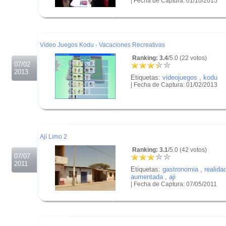
| Fecha de Captura: 01/10/2015
.
.
.
Video Juegos Kodu - Vacaciones Recreativas
Ranking: 3.4
/5.0 (22 votos)
07/02
2013
Etiquetas:
videojuegos
,
kodu
| Fecha de Captura: 01/02/2013
.
.
.
Ají Limo 2
Ranking: 3.1
/5.0 (42 votos)
07/07
2011
Etiquetas:
gastronomia
,
realida
aumentada
,
aji
| Fecha de Captura: 07/05/2011
.
.
.