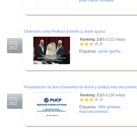
josé carlos orihuela
.
.
.
Distincion como Profesor Emerito a Javier Iguiniz
Ranking: 2.6
/5.0 (22 votos)
27/11
2012
Etiquetas:
javier iguíñiz
.
.
.
Presentación de libro Elementos de teoria y politica macroeconomi
Ranking: 3.1
/5.0 (28 votos)
27/11
2012
Etiquetas:
félix jiménez
,
macroeconomía
.
.
.