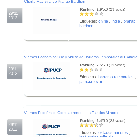
Charla Magistral de Pranab Bardhan
Ranking: 2.9
/5.0 (23 votos)
29/11
2012
Etiquetas:
china
,
india
,
pranab
bardhan
.
.
.
Viernes Economico Uso y Abuso de Barreras Temporales al Comerc
Ranking: 2.5
/5.0 (19 votos)
29/11
2012
Etiquetas:
barreras temporales
,
patricia tóvar
.
.
.
Viernes Económico Como aprenden los Estados Mineros
Ranking: 3.4
/5.0 (23 votos)
29/11
2012
Etiquetas:
estados mineros
,