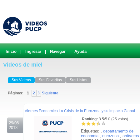
Inicio
|
Ingresar
|
Navegar
|
Ayuda
Videos de miel
Sus Videos
Sus Favoritos
Sus Listas
Páginas:
1
2
3
Siguiente
.
Viernes Economico La Crisis de la Eurozona y su impacto Global
Ranking: 3.5
/5.0 (25 votos)
29/08
2013
Etiquetas:
,
departamento de
economia
,
eurozona
,
ontiveros