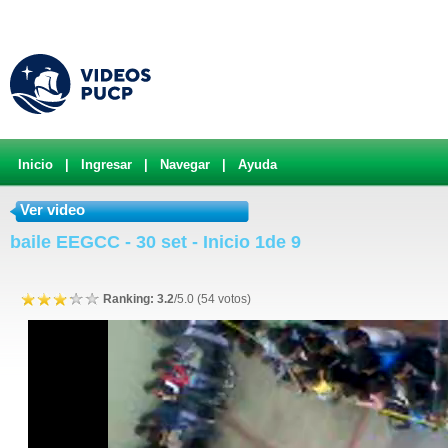
Inicio
|
Ingresar
|
Navegar
|
Ayuda
Ver video
baile EEGCC - 30 set - Inicio 1de 9
Ranking: 3.2
/5.0 (54 votos)