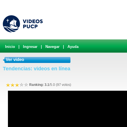
Inicio
|
Ingresar
|
Navegar
|
Ayuda
Ver video
Tendencias: videos en línea
Ranking: 3.1
/5.0 (97 votos)